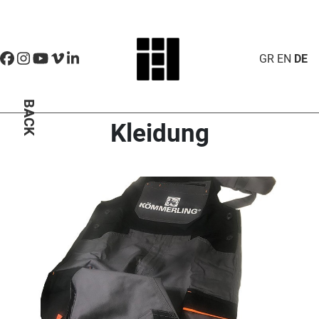
GR
EN
DE
BACK
Kleidung